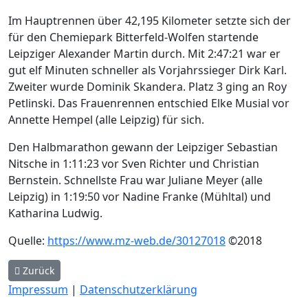
Im Hauptrennen über 42,195 Kilometer setzte sich der
für den Chemiepark Bitterfeld-Wolfen startende
Leipziger Alexander Martin durch. Mit 2:47:21 war er
gut elf Minuten schneller als Vorjahrssieger Dirk Karl.
Zweiter wurde Dominik Skandera. Platz 3 ging an Roy
Petlinski. Das Frauenrennen entschied Elke Musial vor
Annette Hempel (alle Leipzig) für sich.
Den Halbmarathon gewann der Leipziger Sebastian
Nitsche in 1:11:23 vor Sven Richter und Christian
Bernstein. Schnellste Frau war Juliane Meyer (alle
Leipzig) in 1:19:50 vor Nadine Franke (Mühltal) und
Katharina Ludwig.
Quelle:
https://www.mz-web.de/30127018
©2018
Vorheriger Beitrag: Teilnehmer-Rekord beim Goitzsche-Marath
Zurück
Impressum
|
Datenschutzerklärung